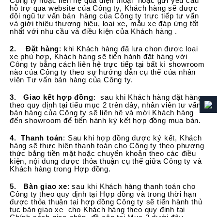
Công ty hoặc liên hệ qua điện thoại hoặc gửi yêu cầu
hỗ trợ qua website của Công ty, Khách hàng sẽ được
đội ngũ tư vấn bán hàng của Công ty trực tiếp tư vấn
và giới thiệu thương hiệu, loại xe, mẫu xe đáp ứng tốt
nhất với nhu cầu và điều kiện của Khách hàng .
2.
Đặt hàng
: khi Khách hàng đã lựa chọn được loại
xe phù hợp, Khách hàng sẽ tiến hành đặt hàng với
Công ty bằng cách liên hệ trực tiếp tại bất kì showroom
nào của Công ty theo sự hướng dẫn cụ thể của nhân
viên Tư vấn bán hàng của Công ty.
3.
Giao kết hợp đồng
: sau khi Khách hàng đặt hàng
theo quy định tại tiểu mục 2 trên đây, nhân viên tư vấn
bán hàng của Công ty sẽ liên hệ và mời Khách hàng
đến showroom để tiến hành ký kết hợp đồng mua bán.
4.
Thanh toán
: Sau khi hợp đồng được ký kết, Khách
hàng sẽ thực hiện thanh toán cho Công ty theo phương
thức bằng tiền mặt hoặc chuyển khoản theo các điều
kiện, nội dung được thỏa thuận cụ thể giữa Công ty và
Khách hàng trong Hợp đồng.
5.
Bàn giao xe
: sau khi Khách hàng thanh toán cho
Công ty theo quy định tại Hợp đồng và trong thời hạn
được thỏa thuận tại hợp đồng Công ty sẽ tiến hành thủ
tục bàn giao xe cho Khách hàng theo quy định tại