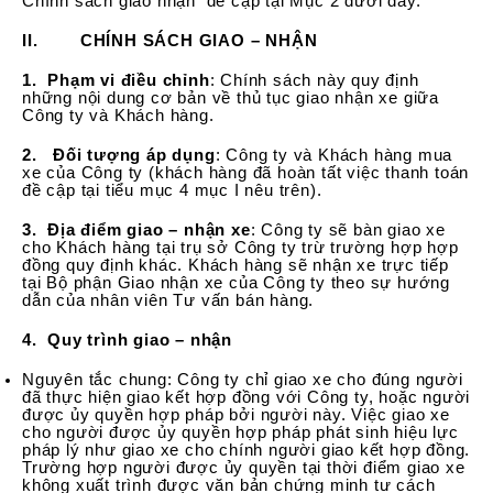
Chính sách giao nhận đề cập tại Mục 2 dưới đây.
II. CHÍNH SÁCH GIAO – NHẬN
1. Phạm vi điều chỉnh
: Chính sách này quy định
những nội dung cơ bản về thủ tục giao nhận xe giữa
Công ty và Khách hàng.
2.
Đối tượng áp dụng
: Công ty và Khách hàng mua
xe của Công ty (khách hàng đã hoàn tất việc thanh toán
đề cập tại tiểu mục 4 mục I nêu trên).
3.
Địa điểm giao – nhận xe
: Công ty sẽ bàn giao xe
cho Khách hàng tại trụ sở Công ty trừ trường hợp hợp
đồng quy định khác. Khách hàng sẽ nhận xe trực tiếp
tại Bộ phận Giao nhận xe của Công ty theo sự hướng
dẫn của nhân viên Tư vấn bán hàng.
4.
Quy trình giao – nhận
Nguyên tắc chung: Công ty chỉ giao xe cho đúng người
đã thực hiện giao kết hợp đồng với Công ty, hoặc người
được ủy quyền hợp pháp bởi người này. Việc giao xe
cho người được ủy quyền hợp pháp phát sinh hiệu lực
pháp lý như giao xe cho chính người giao kết hợp đồng.
Trường hợp người được ủy quyền tại thời điểm giao xe
không xuất trình được văn bản chứng minh tư cách