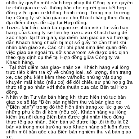
nhận ủy quyền một cách hợp pháp thì Công ty có quyền
từ chối giao xe và thông báo cho người giao kết hợp
đồng việc giao xe không thành công. Trong mọi trường
hợp Công ty sẽ bàn giao xe cho Khách hàng theo đúng
địa điểm được đề cập tại Hợp đồng.
Trước khi tiến hành bàn giao xe nhân viên Tư vấn bán
hàng của Công ty sẽ liên hệ trước với Khách hàng để
xác nhận lại thời gian, địa điểm bàn giao xe và hướng
dẫn Khách hàng chuẩn bị một số giấy tờ cần thiết khi
nhận bàn giao xe. Các chi phí phát sinh liên quan đến
việc giao xe ngoài trụ sở showroom sẽ được xác định
theo quy định cụ thể tại Hợp đồng giữa Công ty và
Khách hàng.
Tại thời điểm bàn giao- nhận xe, Khách hàng vui lòng
trực tiếp kiểm tra kỹ về chủng loại, số lượng, tình trạng
xe, các phụ kiện kèm theo và/hoặc những vật dụng
khuyến mãi khác (nếu có) để đối chiếu sự phù hợp giữa
thực tế giao nhận với thỏa thuận của các Bên tại Hợp
đồng.
Nhân viên Tư vấn bán hàng khi thực hiện thủ tục bàn
giao xe sẽ lập “Biên bản nghiệm thu và bàn giao xe
(“Biên bản”)” trong đó thể hiện tình trạng xe lúc giao và
những phụ kiện đi kèm (nếu có). Khách hàng vui lòng
kiểm tra nội dung Biên bản được ghi nhận theo đúng
thực tế giao nhận. Biên bản sẽ được lập tối thiểu là 02
bản và trong mọi trường hợp Khách hàng sẽ luôn được
nhận một bản gốc của Biên bản nghiệm thu và bàn giao
xe.