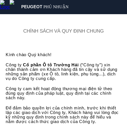
PEUGEOT
PHÚ NHUẬN
SẢN PHẨM
MUA XE
CHÍNH SÁCH VÀ QUY ĐỊNH CHUNG
DỊCH VỤ
GIỚI THIỆU
TIN TỨC
Kính chào Quý khách!
LIÊN HỆ
Công ty
Cổ phần Ô tô Trường Hải
(“Công ty”) xin
chân thành cảm ơn Khách hàng đã tin cậy và sử dụng
những sản phẩm (xe Ô tô, linh kiện, phụ tùng...), dịch
vụ do Công ty cung cấp.
Công ty cam kết hoạt động thương mại điện tử theo
đúng quy định của pháp luật, quy định tại các chính
sách này.
Để đảm bảo quyền lợi của chính mình, trước khi thiết
lập các giao dịch với Công ty, Khách hàng vui lòng đọc
kỹ những quy định trong chính sách này để hiểu và
nắm được cách thức giao dịch của Công ty.