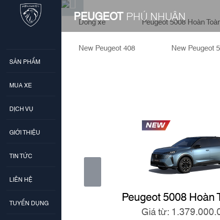
PEUGEOT
PHÚ NHUẬN
Dòng xe
Peugeot 5008 Hoàn Toà
New Peugeot 408
New Peugeot 
SẢN PHẨM
MUA XE
DỊCH VỤ
GIỚI THIỆU
TIN TỨC
LIÊN HỆ
Peugeot 5008 Hoàn 
TUYỂN DỤNG
Giá từ: 1.379.000.