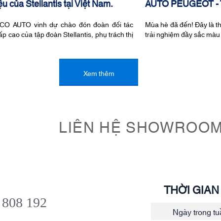
u của Stellantis tại Việt Nam.
AUTO PEUGEOT -
HACO AUTO vinh dự chào đón đoàn đối tác
Mùa hè đã đến! Đây là t
ấp cao của tập đoàn Stellantis, phụ trách thị
trải nghiệm đầy sắc màu
Xem thêm
LIÊN HỆ SHOWROO
THỜI GIA
 808 192
Ngày trong tu