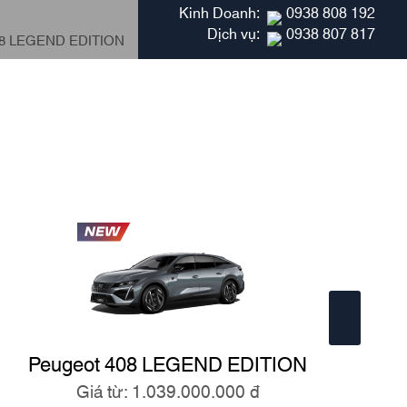
Kinh Doanh:
0938 808 192
Dịch vụ:
0938 807 817
08 LEGEND EDITION
New Peugeot 2008
Peugeot 408 LEGEND EDITION
Giá từ: 1.039.000.000 đ
G