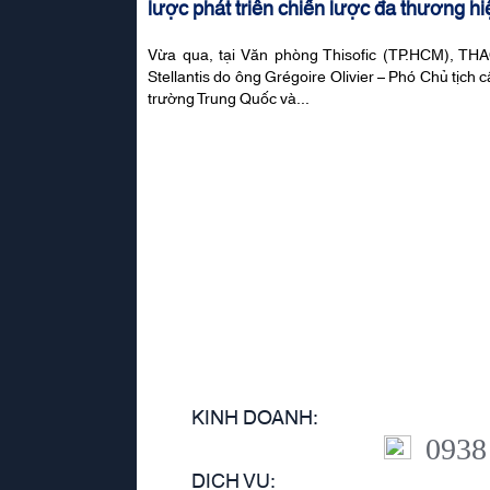
lược phát triển chiến lược đa thương hiệ
Vừa qua, tại Văn phòng Thisofic (TP.HCM), T
Stellantis do ông Grégoire Olivier – Phó Chủ tịch c
trường Trung Quốc và...
KINH DOANH:
0938
DỊCH VỤ: