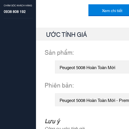
CHĂM SÓC KHÁCH HÀNG
Xem chi tiết
0938 808 192
ƯỚC TÍNH GIÁ
Sản phẩm:
Phiên bản:
Lưu ý
Công cụ ước tính giá