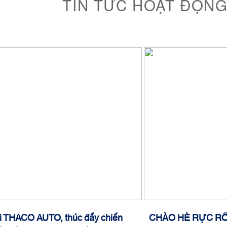
TIN TỨC HOẠT ĐỘN
với THACO AUTO, thúc đẩy chiến
CHÀO HÈ RỰC RỠ